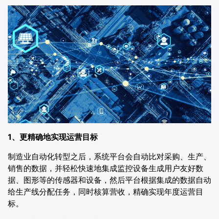
合作伙伴
餐饮
AI直播获客解决方案
电商
供应链
证券
电信
1、更精确地实现运营目标
医疗
制造业自动化转型之后，系统平台会自动比对采购、生产、
销售的数据，并轻松快速地集成监控设备生成用户友好数
据、图形等的传感器和设备，然后平台根据集成的数据自动
给生产线分配任务，同时核算营收，精确实现年度运营目
标。