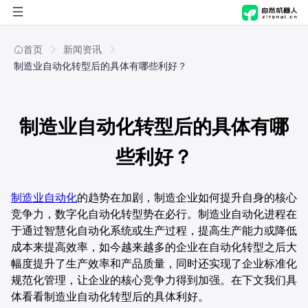
首页
首页
新闻资讯
制造业自动化转型后的具体有哪些利好？
自然进化脑
自然机器人
概览
制造业自动化转型后的具体有哪
解决方案
产品能力
概览
些利好？
应用商店
应用场景
产品能力
行业
制造业自动化
的趋势在加剧，制造企业如何提升自身的核心
竞争力，数字化自动化转型势在必行。制造业自动化进程在
公司
技术与安全
应用场景
职能
制造
于通过智慧化自动化系统或生产过程，提高生产能力或降低
成本来提高效率，如今越来越多的企业在自动化转型之后大
技术与安全
关于我们
方案
零售
人事行政
幅度提升了生产效率和产品质量，同时还实现了企业标准化
规范化管理，让企业的核心竞争力得到加强。在下文我们具
新闻资讯
文化传媒
财务
AI舆情管理解决方案
体看看制造业自动化转型后的具体利好。