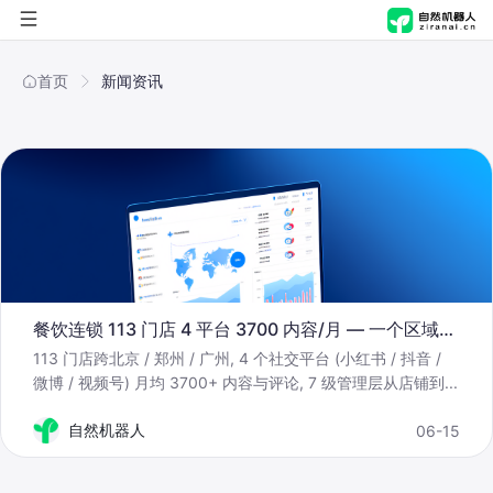
首页
首页
新闻资讯
自然进化脑
自然机器人
概览
解决方案
产品能力
概览
应用商店
应用场景
产品能力
行业
餐饮连锁 113 门店 4 平台 3700 内容/月 — 一个区域运营经理怎么管多店运营
公司
技术与安全
应用场景
职能
制造
113 门店跨北京 / 郑州 / 广州, 4 个社交平台 (小红书 / 抖音 /
微博 / 视频号) 月均 3700+ 内容与评论, 7 级管理层从店铺到
...
技术与安全
关于我们
方案
零售
人事行政
自然机器人
06-15
新闻资讯
文化传媒
财务
AI舆情管理解决方案