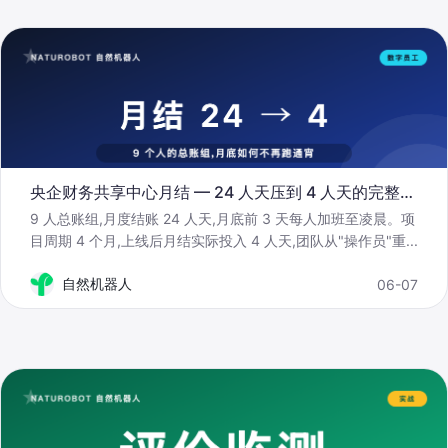
合作伙伴
餐饮
AI直播获客解决方案
电商
供应链
证券
央企财务共享中心月结 — 24 人天压到 4 人天的完整路径
9 人总账组,月度结账 24 人天,月底前 3 天每人加班至凌晨。项
目周期 4 个月,上线后月结实际投入 4 人天,团队从"操作员"重
...
电信
自然机器人
06-07
医疗