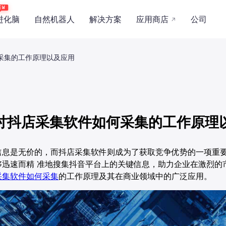
EW
进化脑
自然机器人
解决方案
应用商店
公司
↗
行业
职能
概览
关于我们
制造
零售
文化传媒
人事行政
力
产品能力
新闻资讯
采集的工作原理以及应用
餐饮
电商
供应链
财务
景
应用场景
合作伙伴
证券
电信
医疗
安全
技术与安全
讨抖店采集软件如何采集的工作原理
信息是无价的，而抖店采集软件则成为了获取竞争优势的一项重
AI舆情管理解决方案
AI直播获客解决方案
够迅速而精 准地搜集抖音平台上的关键信息，助力企业在激烈的
采集软件如何采集
的工作原理及其在商业领域中的广泛应用。