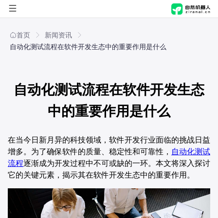
首页
首页
新闻资讯
自动化测试流程在软件开发生态中的重要作用是什么
自然进化脑
自然机器人
概览
自动化测试流程在软件开发生态
解决方案
产品能力
概览
中的重要作用是什么
应用商店
应用场景
产品能力
行业
在当今日新月异的科技领域，软件开发行业面临的挑战日益
增多。为了确保软件的质量、稳定性和可靠性，
自动化测试
公司
技术与安全
应用场景
职能
制造
流程
逐渐成为开发过程中不可或缺的一环。本文将深入探讨
它的关键元素，揭示其在软件开发生态中的重要作用。
技术与安全
关于我们
方案
零售
人事行政
新闻资讯
文化传媒
财务
AI舆情管理解决方案