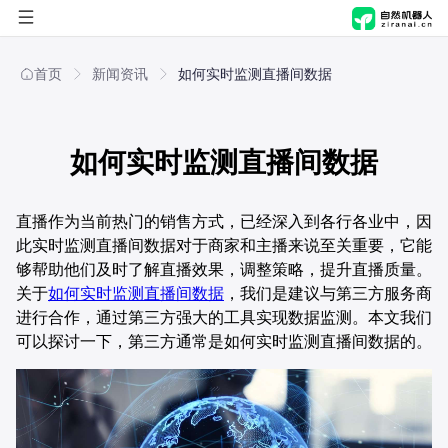
首页
首页
新闻资讯
如何实时监测直播间数据
自然进化脑
如何实时监测直播间数据
自然机器人
概览
解决方案
产品能力
概览
直播作为当前热门的销售方式，已经深入到各行各业中，因
此实时监测直播间数据对于商家和主播来说至关重要，它能
够帮助他们及时了解直播效果，调整策略，提升直播质量。
应用商店
应用场景
产品能力
行业
关于
如何实时监测直播间数据
，我们是建议与第三方服务商
进行合作，通过第三方强大的工具实现数据监测。本文我们
公司
技术与安全
应用场景
职能
制造
可以探讨一下，第三方通常是如何实时监测直播间数据的。
技术与安全
关于我们
方案
零售
人事行政
新闻资讯
文化传媒
财务
AI舆情管理解决方案