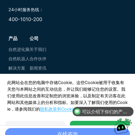
24小时服务热线：
400-1010-200
产品
公司
自然进化脑
关于我们
自然机器人
合作伙伴
解决方案
新闻资讯
此网站会在您的电脑中存储Cookie。这些Cookie被用于收集有
关您与本网站之间的互动信息，并让我们能够记住您的设置。我
们使用此信息改善和定制您的浏览体验，以及制定有关访客在此
网站和其他媒体上的分析和指标。如要深入了解我们使用的Cook
ie，请参阅我们的
隐私政策和Cookie政策
。
知乎
可以介绍下你们的产品么
微信公众号
Copyright © 2021-2026 上海自然而然信息科技有限公司
查看Cookie设置
接受并继续
在线咨询
沪公网安备31011502018528号
沪ICP备2021025750号