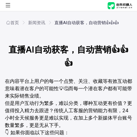
首页
首页
新闻资讯
直播AI自动获客，自动营销👍👍👍
自然进化脑
直播AI自动获客，自动营销👍👍
自然机器人
概览
👍
解决方案
产品能力
概览
在内容平台上用户的每一个点赞、关注、收藏等有效互动都
应用商店
应用场景
产品能力
行业
意味着潜在客户的可能性💡🤔而每一个潜在客户都有可能带
来实际销售业绩。
公司
技术与安全
应用场景
职能
制造
但是用户互动行为繁多，难以分类，哪种互动更有价值？更
值得投入精力去跟进？传统人工客服的营销能力有限，24
技术与安全
关于我们
方案
零售
人事行政
小时全天候服务更是难以实现，在加上多个新媒体平台账号
数量繁多，更是无从下手。
新闻资讯
文化传媒
财务
AI舆情管理解决方案
👇 如果你面临以下这些问题：