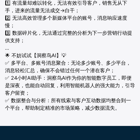
1️⃣ 有流量却难以转化，无法有效引导客户，销售无从下
手，进来的流量无法成交→白干；
合作伙伴
餐饮
AI直播获客解决方案
2️⃣ 无法高效管理多个新媒体平台的账号，消息响应速度
慢；
电商
3️⃣ 数据碎片化，无法通过完整的分析为下一步营销行动提
供支持；
供应链
…
🌟 不妨试试【洞察鸟AI】💡
证券
✅ 多平台、多账号消息聚合：无论多少账号、多少平台，
消息轻松汇总，确保不会错过任何一个潜在客户；
电信
✅ 24小时AI助手：洞察鸟AI作为你的智能数字员工，即便
是深夜，也能自动回复，利用智能机器人的强大能力，引导
医疗
客户留资；
✅ 数据整合与分析：所有线索与客户互动数据均整合到一
个平台，帮助制定精准的市场策略，减少数据流失。