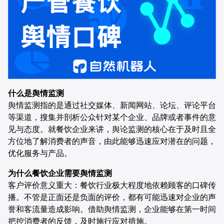
合作伙伴
餐饮
AI直播获客解决方案
电商
供应链
什么是舆情监测
证券
舆情监测指的是通过社交媒体、新闻网站、论坛、评论平台
等渠道，搜集并剖析公众针对某个企业、品牌或者事件的意
电信
见与态度。就餐饮企业来讲，舆论监测的核心在于及时且全
方位地了解消费者的声音，由此能够迅速应对潜在的问题，
医疗
优化服务与产品。
为什么餐饮企业需要舆情监测
客户评价意义重大：餐饮行业极大程度地依赖顾客的口碑传
播。不管是正面还是负面的评价，都有可能迅速对企业的声
誉和客流量造成影响。借助舆情监测，企业能够在第一时间
把控消费者的反馈，及时施行应对措施。