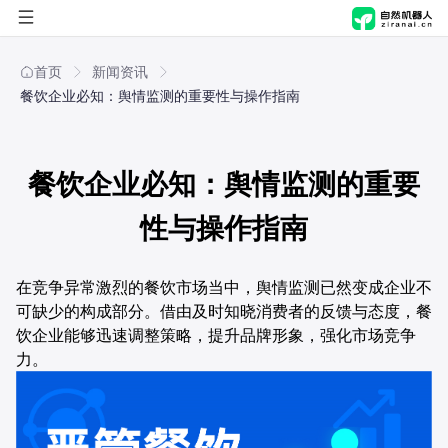
首页
首页
新闻资讯
餐饮企业必知：舆情监测的重要性与操作指南
自然进化脑
自然机器人
概览
餐饮企业必知：舆情监测的重要
解决方案
产品能力
概览
性与操作指南
应用商店
应用场景
产品能力
行业
在竞争异常激烈的餐饮市场当中，舆情监测已然变成企业不
可缺少的构成部分。借由及时知晓消费者的反馈与态度，餐
公司
技术与安全
应用场景
职能
制造
饮企业能够迅速调整策略，提升品牌形象，强化市场竞争
力。
技术与安全
关于我们
方案
零售
人事行政
新闻资讯
文化传媒
财务
AI舆情管理解决方案