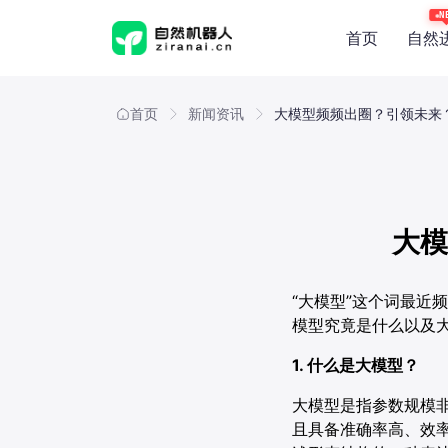
N
首页
自然
概览
产品能
首页
新闻资讯
大模型频频出圈？引领未来
应用场
技术与
大模
“大模型”这个词最近
模型究竟是什么以及
1. 什么是大模型？
大模型是指参数规模
且具备准确率高、效