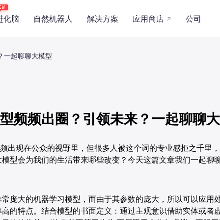
EW
进化脑
自然机器人
解决方案
应用商店
公司
↗
行业
职能
概览
关于我们
制造
零售
文化传媒
人事行政
力
产品能力
新闻资讯
？一起聊聊大模型
餐饮
电商
供应链
财务
景
应用场景
合作伙伴
证券
电信
医疗
安全
技术与安全
型频频出圈？引领未来？一起聊聊大
频频出现在公众的视野里，但很多人被这个词的专业感拒之千里
AI舆情管理解决方案
AI直播获客解决方案
大模型会为我们的生活带来哪些改变？今天这篇文章我们一起聊
非常庞大的机器学习模型，而由于其参数的庞大，所以可以应用
率高的特点。结合模型的书面定义：通过主观意识借助实体或者