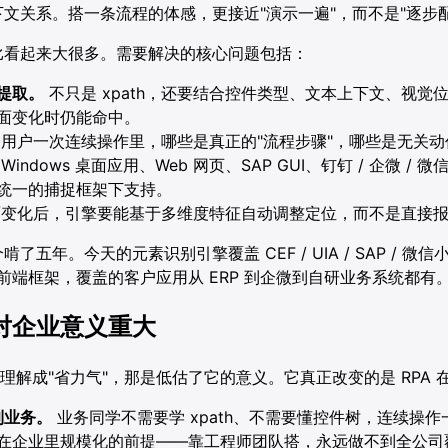
文关系。搭一条流程的体感，更接近"演示一遍"，而不是"逐步配
比看起来大很多。需要解决的核心问题包括：
提取。
不只是 xpath，还要结合控件类型、文本上下文、视觉位
面变化时仍能命中。
用户一次连续操作里，哪些是真正的"流程步骤"，哪些是无关
Windows 桌面应用、Web 网页、SAP GUI、钉钉 / 企微 /
统一的捕捉框架下支持。
变化后，引擎要能基于多维度特征自动调整定位，而不是直接
五年。今天的元素识别引擎覆盖 CEF / UIA / SAP / 微信小程
流前端框架，覆盖的客户应用从 ERP 到企微到自研业务系统都有
对企业意义重大
"理解成"省力气"，那是低估了它的意义。它真正改变的是 RPA
到业务。
业务同学不需要学 xpath、不需要懂控件树，连续操
正能在企业里规模化的前提——靠工程师团队搭，永远做不到全公司