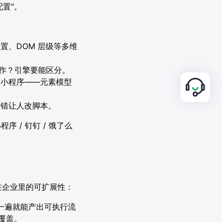
置"。
置、DOM 层级等多维
动作？引擎要能区分。
 微信小程序——元素模型
报错让人改脚本。
序 / 钉钉 / 饿了么
。
 在企业里的可扩展性：
作一遍就能产出可执行流
覆盖。