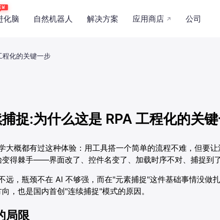
EW
进化脑
自然机器人
解决方案
应用商店
公司
↗
行业
职能
概览
关于我们
制造
零售
文化传媒
人事行政
力
产品能力
新闻资讯
 工程化的关键一步
餐饮
电商
供应链
财务
景
应用场景
合作伙伴
证券
电信
医疗
安全
技术与安全
捕捉:为什么这是 RPA 工程化的关
的同学大概都有过这种体验：用工具搭一个简单的流程不难，但要
AI舆情管理解决方案
AI直播获客解决方案
始变得棘手——界面改了、控件名变了、加载时序不对、捕捉到
得不远，瓶颈不在 AI 不够强，而在"元素捕捉"这件基础事情没
向，也是国内首创"连续捕捉"模式的原因。
的局限