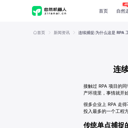
N
首页
自然
概览
产品能
首页
新闻资讯
连续捕捉:为什么这是 RPA
应用场
技术与
连续
接触过 RPA 项目
产环境里，事情就开
很多企业上 RPA 走
投入最多的一个工程方
传统单点捕捉