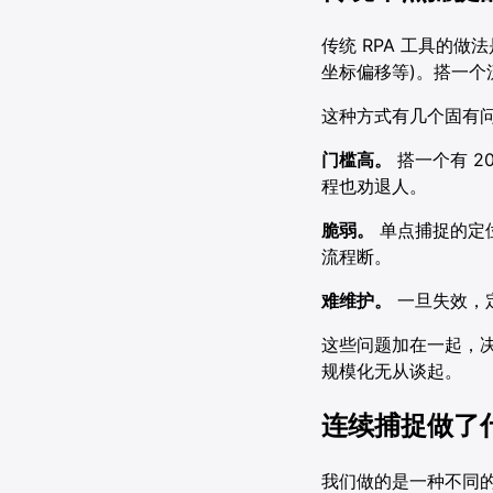
传统 RPA 工具的做
坐标偏移等)。搭一
这种方式有几个固有
门槛高。
搭一个有 2
程也劝退人。
脆弱。
单点捕捉的定
流程断。
难维护。
一旦失效，
这些问题加在一起，决
规模化无从谈起。
连续捕捉做了
我们做的是一种不同